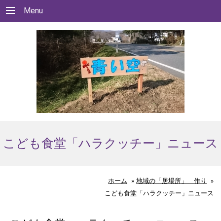
Menu
こども食堂「ハラクッチー」ニュース
ホーム
»
地域の「居場所」 作り
»
こども食堂「ハラクッチー」ニュース