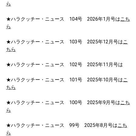
ら
★ハラクッチー・ニュース 104号 2026年1月号は
こち
ら
★ハラクッチー・ニュース 103号 2025年12月号は
こ
ちら
★ハラクッチー・ニュース 102号 2025年11月号は
★ハラクッチー・ニュース 101号 2025年10月号は
こ
ちら
★ハラクッチー・ニュース 100号 2025年9月号は
こち
ら
★ハラクッチー・ニュース 99号 2025年8月号は
こち
ら