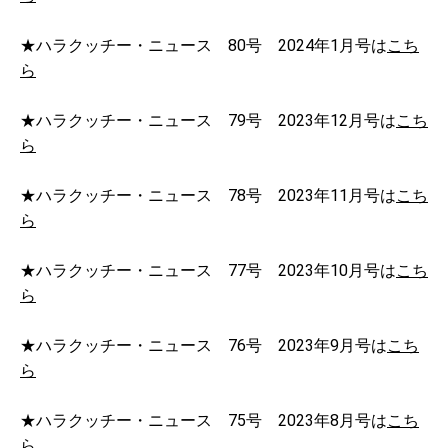
★ハラクッチー・ニュース 80号 2024年1月号は
こち
ら
★ハラクッチー・ニュース 79号 2023年12月号は
こち
ら
★ハラクッチー・ニュース 78号 2023年11月号は
こち
ら
★ハラクッチー・ニュース 77号 2023年10月号は
こち
ら
★ハラクッチー・ニュース 76号 2023年9月号は
こち
ら
★ハラクッチー・ニュース 75号 2023年8月号は
こち
ら