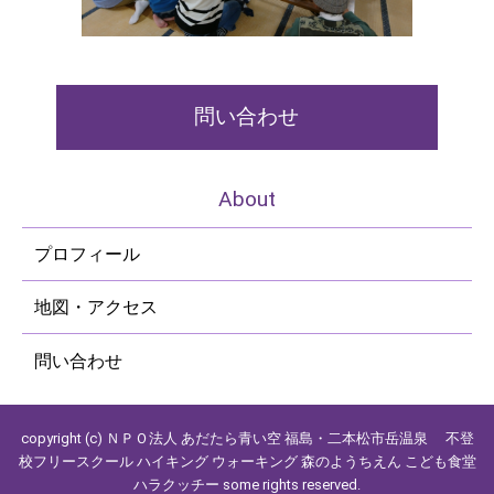
問い合わせ
About
プロフィール
地図・アクセス
問い合わせ
copyright (c) ＮＰＯ法人 あだたら青い空 福島・二本松市岳温泉 不登
校フリースクール ハイキング ウォーキング 森のようちえん こども食堂
ハラクッチー some rights reserved.