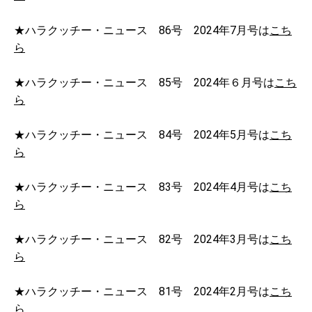
★ハラクッチー・ニュース 86号 2024年7月号は
こち
ら
★ハラクッチー・ニュース 85号 2024年６月号は
こち
ら
★ハラクッチー・ニュース 84号 2024年5月号は
こち
ら
★ハラクッチー・ニュース 83号 2024年4月号は
こち
ら
★ハラクッチー・ニュース 82号 2024年3月号は
こち
ら
★ハラクッチー・ニュース 81号 2024年2月号は
こち
ら