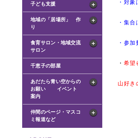
・対象
子ども支援
地域の「居場所」 作
・集合
り
・参加
食育サロン・地域交流
サロン
・
希望
千恵子の部屋
あだたら青い空からの
山好き
お願い イベント
案内
仲間のページ・マスコ
ミ報道など