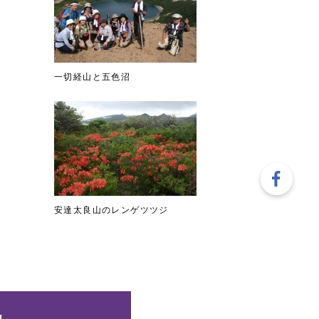
一切経山と五色沼
安達太良山のレンゲツツジ