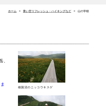
ホーム
青い空リフレッシュ・ハイキングなど
山の学校
岳、
りま
雄国沼のニッコウキスゲ