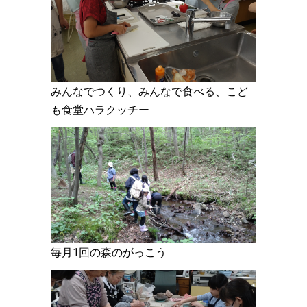
ップしました。どなたでもお気軽にご参加ください。
2026.02.24
３月15日「郡山市梅ロードウォーク」、３月21日「エール 作品
展と交流会」、４月12日「郡山市 笹原川千本桜と開成山公園お
花見会」、４月18日「大堀相馬焼体験」など、生きがい交流事業
みんなでつくり、みんなで食べる、こど
に、どなたでもお気軽にご参加ください。
も食堂ハラクッチー
2026.02.24
こども食堂ハラクッチー・ニュース 106号 2026年3月号をアッ
プしました。どなたでもお気軽にご参加ください。
2026.02.24
青い空ニュース 156号 2026年3月号をアップしました。ぜひご
覧ください。
毎月1回の森のがっこう
2026.01.28
3/29「草野心平文学散歩ハイク」、4/5「浜通り桜の名所ハイ
ク」、5/17「那須高原ヤマツツジハイク」などのチラシをアップ
しました。どなたでもお気軽にご参加ください。