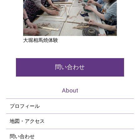
2026.01.28
2026年度のNPO法人あだたら青い空の会員加入やご寄付をお願い
します。
2026.01.28
大堀相馬焼体験
2/14「写経と書道アート」、2/21「中野不動尊と医王寺ウォー
ク」、3/15「郡山市梅ロードウォーク、3/21「エール 作品展と
交流会」などの案内チラシをご覧ください。どなたでもお気軽に
ご参加ください。
問い合わせ
2026.01.28
こども食堂ハラクッチー・ニュース 105号 2026年2月号をアッ
About
プしました。どなたでもお気軽にご参加ください。
プロフィール
2026.01.28
青い空ニュース 155号 2026年2月号をアップしました。ぜひご
覧ください。
地図・アクセス
2025.12.25
問い合わせ