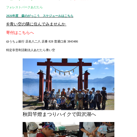
フォレストパークあだたら
2026.04.28
青い空ニュース 158号 2026年5月号をアップしました。ぜひご
2026年度 森のがっこう スケジュールはこちら
覧ください。
⑥青い空の隣に住んでみませんか
寄付はこちらへ
2026.03.27
4月5日「浜通り桜の名所ハイク」、4月12日「郡山市開成山公園お
ゆうちょ銀行 店名八二八 店番 828 普通口座 3843486
花見会」、４月18日「大堀相馬焼体験」などの案内チラシをアッ
特定非営利活動法人あだたら青い空
プしました。どなたでもお気軽にご参加ください。
2026.03.27
こども食堂ハラクッチー・ニュース 2026年4月号をアップしま
した。どなたでもお気軽にご参加ください。
2026.03.27
青い空ニュース 157号 2026年4月号をアップしました。ぜひご
覧ください。
秋田竿燈まつりハイクで田沢湖へ
2026.02.24
3月29日「草野心平 文学散歩ハイク」、４月5日「浜通り桜の名
所ハイク」、５月17日「那須高原ヤマツツジ」などのチラシをア