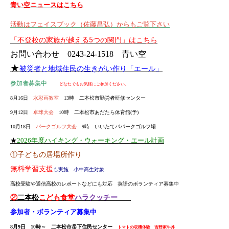
青い空ニュースはこちら
2026.06.24
こども食堂ハラクッチー・ニュース 110号 2026年7月号をアッ
活動はフェイスブック（佐藤昌弘）からもご覧下さい
プしました。どなたでもお気軽にご参加ください。
「不登校の家族が越える5つの関門」はこちら
お問い合わせ
0243-24-1518 青い空
2026.06.24
青い空ニュース 160号 2026年7月号をアップしました。ぜひご
★
被災者と地域住民の生きがい作り「エール」
覧ください。
参加者募集中
どなたでもお気軽にご参加ください。
8月16日
水彩画教室
13時 二本松市勤労者研修センター
2026.05.27
7月25～26日「尾瀬ニッコウキスゲハイク」、８月7～8日「山形
9月12日
卓球大会
10時 二本松市あだたら体育館(予)
花笠まつり＆仙台七夕まつり」などのチラシをアップしました。
10月18日
パークゴルフ大会
9時 いいたてパパークゴルフ場
どなたでもお気軽にご参加ください。
★
2026年度ハイキング・ウォーキング・エール計画
①子どもの居場所作り
2026.05.27
6月13日「福島市バラ園とサクランボ狩り」、６月20日「ボウリン
無料学習支援
も実施
小中高生対象
グ大会」などのチラシをアップしました。どなたでもお気軽にご
高校受験や通信高校のレポートなどにも対応 英語のボランティア募集中
参加ください。
②
二本松
こども食堂
ハラクッチー
参加者・ボランティア募集中
2026.05.27
こども食堂ハラクッチーニュース 109号 2026年6月号をアップ
8月9日 10時～ 二本松市岳下住民センター
トマトの収穫体験 吉野家牛丼