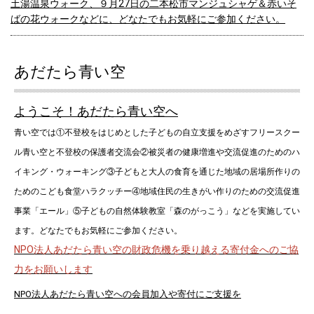
土湯温泉ウォーク、９月27日の二本松市マンジュシャゲ＆赤いそ
ばの花ウォークなどに、どなたでもお気軽にご参加ください。
2026.07.27
こども食堂ハラクッチー・ニュース 111号 2026年8月9月号を
あだたら青い空
アップしました。どなたでもお気軽にご参加ください。
ようこそ！
あだたら青い空へ
2026.07.27
青い空ニュース 161号 2026年8月9月号をアップしました。ぜ
青い空では①不登校をはじめとした子どもの自立支援をめざすフリースクー
ひご覧ください。
ル青い空と不登校の保護者交流会②被災者の健康増進や交流促進のためのハ
イキング・ウォーキング③子どもと大人の食育を通じた地域の居場所作りの
2026.06.25
7月25～26日「尾瀬ニッコウキスゲハイク」、8月7～8日「山形花
ためのこども食堂ハラクッチー④地域住民の生きがい作りのための交流促進
笠まつり＆仙台七夕まつりハイク」にはまだ参加人数に空きがあ
事業「エール」⑤子どもの自然体験教室「森のがっこう」などを実施してい
りますので、どなたでもお気軽にご参加ください。
ます。どなたでもお気軽にご参加ください。
NPO法人あだたら青い空の財政危機を乗り越える寄付金へのご協
2026.06.24
７月4日「伊達市アジサイと千年ハス ウォーク」、７月12日「ち
力をお願いします
ぎり絵＆切り絵」などのイベントに、どなたでもお気軽にご参加
NPO法人あだたら青い空への会員加入や寄付にご支援を
ください。