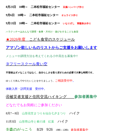
しました。どなたでもお気軽にご参加ください。
8月23日 10時～ 二本松市福祉センター
豆腐ハンバーグ作り
9月6日 10時～ 二本松市福祉センター
オムライス作り
2026.05.27
青い空ニュース 159号 2026年6月号をアップしました。ぜひご
9月13日 10時～ 二本松市福祉センター
いなりずし 軍艦巻き作り
覧ください。
ハラクッチーはみんなで調理・食事・片付け・遊びをするこども食堂
★2026年度
こども食堂のスケジュール
2026.04.28
アマゾン欲しいものリストからご支援をお願いします
5/23「飯舘村 野手上山ウォーク」、5/31「料理教室 自然
食」、6/13「福島市バラ園とサクランボ狩り」、6/20「ボウリン
メニューや調理方法を考えてくれる小中高生を募集中!!
グ大会」などの交流促進事業のチラシをアップしました。どなた
③フリースクール青い空
でもお気軽にご参加ください。
不登校はダメなことではなく、自分らしさを取り戻すための必要で大事な時間です。
2026.04.28
ご相談受付中
。
ゆっくり休んでやりたいことをやりましょう。
5/17「那須高原ヤマツツジハイク」、7/25～26「尾瀬ニッコウキ
体験入所・訪問支援 受付中。
スゲハイク」などの案内チラシをアップしました。どなたでもお
④被災者支援と住民交流ハイキング
参加者募集中
気軽にご参加ください。
どなたでもお気軽にご参加ください
2026.04.28
ハイク
8月7～8日
山形花笠まつり＆仙台七夕まつり
こども食堂ハラクッチー・ニュース 2026年5月号をアップしまし
ハイク
11月3日
山形県山寺と峯の浦 紅葉
た。どなたでもお気軽にご参加ください。
⑤森のがっこう
8/29 9/26
参加者募集中
(9時～12時)